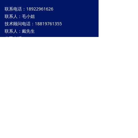
联系电话：18922961626
联系人：毛小姐
技术顾问电话：18819761355
联系人：戴先生
公司电话：0769-83029869
公司邮箱：howkin@163.com
公司地址：东莞市常平岗梓大道南区一街18号
扫一扫
关注微信公众号
版权所有© 东莞市灏凯仪器设备有限公司
粤ICP备20000081号